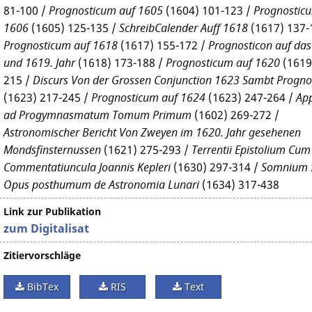
81-100 /
Prognosticum auf 1605
(1604) 101-123 /
Prognostic
1606
(1605) 125-135 /
SchreibCalender Auff 1618
(1617) 137-
Prognosticum auf 1618
(1617) 155-172 /
Prognosticon auf das
und 1619. Jahr
(1618) 173-188 /
Prognosticum auf 1620
(1619
215 /
Discurs Von der Grossen Conjunction 1623 Sambt Progno
(1623) 217-245 /
Prognosticum auf 1624
(1623) 247-264 /
Ap
ad Progymnasmatum Tomum Primum
(1602) 269-272 /
Astronomischer Bericht Von Zweyen im 1620. Jahr gesehenen
Mondsfinsternussen
(1621) 275-293 /
Terrentii Epistolium Cum
Commentatiuncula Joannis Kepleri
(1630) 297-314 /
Somnium 
Opus posthumum de Astronomia Lunari
(1634) 317-438
Link zur Publikation
zum Digitalisat
Zitiervorschläge
BibTex
RIS
Text