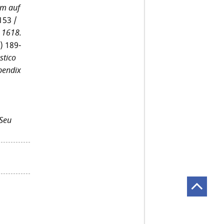
um auf
153 /
 1618.
) 189-
stico
pendix
Seu