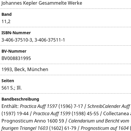
Johannes Kepler Gesammelte Werke
Band
11,2
ISBN-Nummer
3-406-37510-3, 3-406-37511-1
BV-Nummer
BV008831995
1993, Beck, München
Seiten
561 S.; Ill.
Bandbeschreibung
Enthält:
Practica Auff 1597
(1596) 7-17 /
SchreibCalender Auff
(1597) 19-44 /
Practica Auff 1599
(1598) 45-55 / Collectanea
Prognosticum Anno 1600 59 /
Calendarium und Bericht vom
feurigen Triangel 1603
(1602) 61-79 /
Prognosticum auf 1604