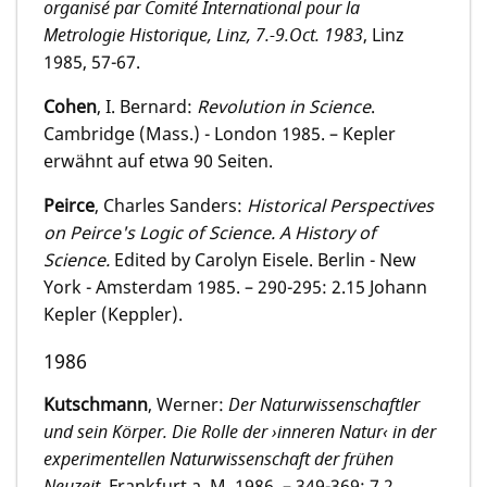
organisé par Comité International pour la
Metrologie Historique
, Linz, 7.-9.Oct. 1983
, Linz
1985, 57-67.
Cohen
, I. Bernard:
Revolution in Science
.
Cambridge (Mass.) - London 1985. – Kepler
erwähnt auf etwa 90 Seiten.
Peirce
, Charles Sanders:
Historical Perspectives
on Peirce's Logic of Science. A History of
Science.
Edited by Carolyn Eisele. Berlin - New
York - Amsterdam 1985. – 290-295: 2.15 Johann
Kepler (Keppler).
1986
Kutschmann
, Werner:
Der Naturwissenschaftler
und sein Körper. Die Rolle der ›inneren Natur‹ in der
experimentellen Naturwissenschaft der frühen
Neuzeit
. Frankfurt a. M. 1986. – 349-369: 7.2