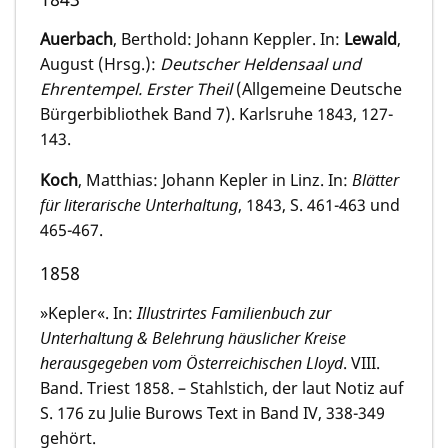
Auerbach
, Berthold: Johann Keppler. In:
Lewald
,
August (Hrsg.):
Deutscher Heldensaal und
Ehrentempel. Erster Theil
(Allgemeine Deutsche
Bürgerbibliothek Band 7). Karlsruhe 1843, 127-
143.
Koch
, Matthias: Johann Kepler in Linz. In:
Blätter
für literarische Unterhaltung
, 1843, S. 461-463 und
465-467.
1858
»Kepler«. In:
Illustrirtes Familienbuch zur
Unterhaltung & Belehrung häuslicher Kreise
herausgegeben vom Österreichischen Lloyd
. VIII.
Band. Triest 1858. – Stahlstich, der laut Notiz auf
S. 176 zu Julie Burows Text in Band IV, 338-349
gehört.