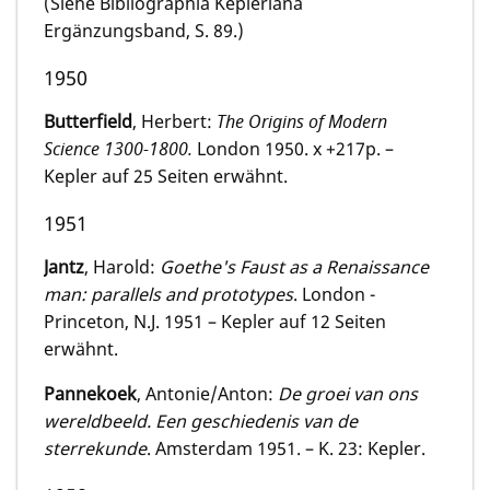
(Siehe Bibliographia Kepleriana
Ergänzungsband, S. 89.)
1950
Butterfield
, Herbert:
The Origins of Modern
Science 1300-1800.
London 1950. x +217p. –
Kepler auf 25 Seiten erwähnt.
1951
Jantz
, Harold:
Goethe's Faust as a Renaissance
man: parallels and prototypes
. London -
Princeton, N.J. 1951 – Kepler auf 12 Seiten
erwähnt.
Pannekoek
, Antonie/Anton:
De groei van ons
wereldbeeld. Een geschiedenis van de
sterrekunde
. Amsterdam 1951. – K. 23: Kepler.