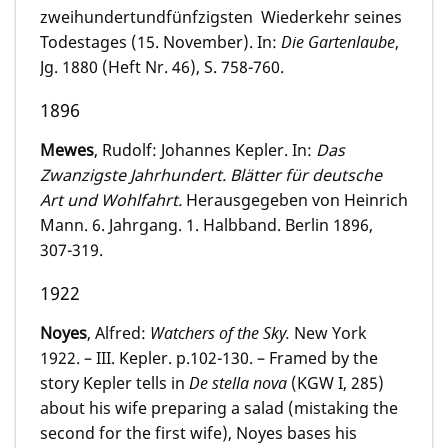
zweihundertundfünfzigsten Wiederkehr seines
Todestages (15. November). In:
Die Gartenlaube
,
Jg. 1880 (Heft Nr. 46), S. 758-760.
1896
Mewes
, Rudolf: Johannes Kepler. In:
Das
Zwanzigste Jahrhundert. Blätter für deutsche
Art und Wohlfahrt.
Herausgegeben von Heinrich
Mann. 6. Jahrgang. 1. Halbband. Berlin 1896,
307-319.
1922
Noyes
, Alfred:
Watchers of the Sky.
New York
1922. – III. Kepler. p.102-130. – Framed by the
story Kepler tells in
De stella nova
(KGW I, 285)
about his wife preparing a salad (mistaking the
second for the first wife), Noyes bases his