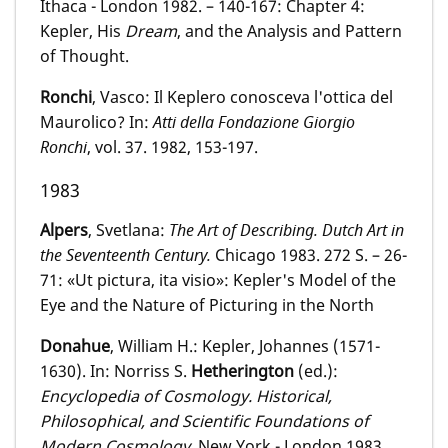
Ithaca - London 1982. – 140-167: Chapter 4:
Kepler, His
Dream
, and the Analysis and Pattern
of Thought.
Ronchi
, Vasco: Il Keplero conosceva l'ottica del
Maurolico? In:
Atti della Fondazione Giorgio
Ronchi
, vol. 37. 1982, 153-197.
1983
Alpers
, Svetlana:
The Art of Describing. Dutch Art in
the Seventeenth Century
.
Chicago 1983. 272 S. – 26-
71: «Ut pictura, ita visio»: Kepler's Model of the
Eye and the Nature of Picturing in the North
Donahue
, William H.: Kepler, Johannes (1571-
1630). In: Norriss S.
Hetherington
(ed.):
Encyclopedia of Cosmology. Historical,
Philosophical, and Scientific Foundations of
Modern Cosmology.
New York - London 1983,