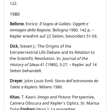
122.
1980
Bellone
, Enrico:
Il Sogno di Galileo. Oggetti e
immagini della Ragione
.
Bologna 1980. 142 p. –
Kepler erwähnt auf 22 Seiten, besonders 51-59.
Dick
, Steven J.: The Origins of the
Extraterrestrial Life Debate and its Relation to
the Scientific Revolution. In:
Journal of the
History of Ideas
41 (1980), 3-27. – Kepler auf 14
Seiten behandelt.
Dreyer
, John Louis Emil:
Storia dell'astronomia da
Talete a Keplero.
Milano 1980.
Kitao
, T. Kaori:
Imago
and
Pictura
: Perspective,
Camera Obscura and Kepler's Optics. In: Marisa
Dalai
Emiliani
(Hrsg.):
La prospettiva