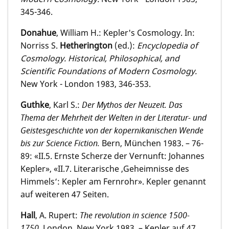
345-346.
Donahue
, William H.: Kepler's Cosmology. In:
Norriss S.
Hetherington
(ed.):
Encyclopedia of
Cosmology. Historical, Philosophical, and
Scientific Foundations of Modern Cosmology.
New York - London 1983, 346-353.
Guthke
, Karl S.:
Der Mythos der Neuzeit. Das
Thema der Mehrheit der Welten in der Literatur- und
Geistesgeschichte von der kopernikanischen Wende
bis zur Science Fiction.
Bern, München 1983. – 76-
89: «II.5. Ernste Scherze der Vernunft: Johannes
Kepler», «II.7. Literarische ‚Geheimnisse des
Himmels‘: Kepler am Fernrohr». Kepler genannt
auf weiteren 47 Seiten.
Hall
, A. Rupert:
The revolution in science 1500-
1750
. London, New York 1983. – Kepler auf 47