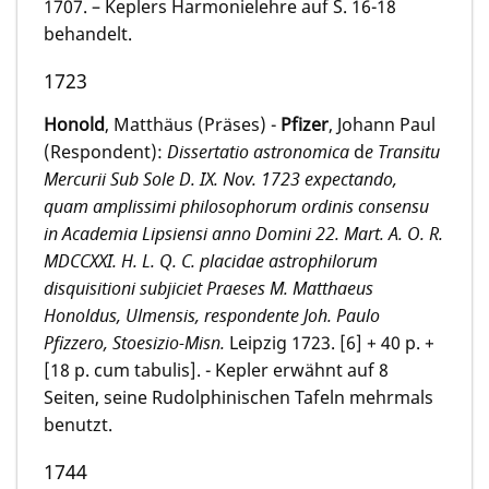
1707. – Keplers Harmonielehre auf S. 16-18
behandelt.
1723
Honold
, Matthäus (Präses) -
Pfizer
, Johann Paul
(Respondent):
Dissertatio astronomica
d
e Transitu
Mercurii Sub Sole D. IX. Nov. 1723 expectando,
quam amplissimi philosophorum ordinis consensu
in Academia Lipsiensi anno Domini 22. Mart. A. O. R.
MDCCXXI. H. L. Q. C. placidae astrophilorum
disquisitioni subjiciet Praeses M. Matthaeus
Honoldus, Ulmensis, respondente Joh.
Paulo
Pfizzero, Stoesizio-Misn.
Leipzig 1723. [6] + 40 p. +
[18 p. cum tabulis]. - Kepler erwähnt auf 8
Seiten, seine Rudolphinischen Tafeln mehrmals
benutzt.
1744