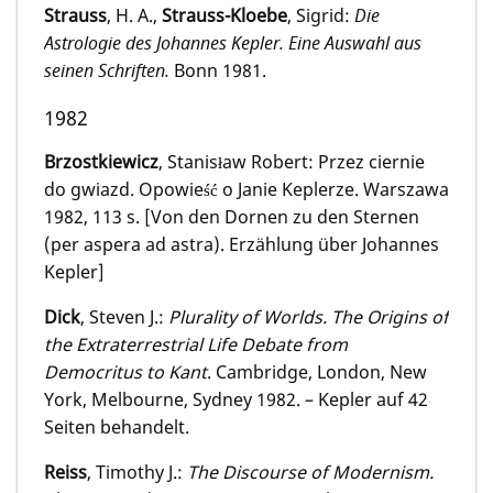
Strauss
, H. A.,
Strauss-Kloebe
, Sigrid:
Die
Astrologie des Johannes Kepler. Eine Auswahl aus
seinen Schriften.
Bonn 1981.
1982
Brzostkiewicz
, Stanis
aw Robert: Przez ciernie
ł
do gwiazd. Opowie
o Janie Keplerze. Warszawa
ść
1982, 113 s. [Von den Dornen zu den Sternen
(per aspera ad astra). Erzählung über Johannes
Kepler]
Dick
, Steven J.:
Plurality of Worlds. The Origins of
the Extraterrestrial Life Debate from
Democritus to Kant
. Cambridge, London, New
York, Melbourne, Sydney 1982. – Kepler auf 42
Seiten behandelt.
Reiss
, Timothy J.:
The Discourse of Modernism.