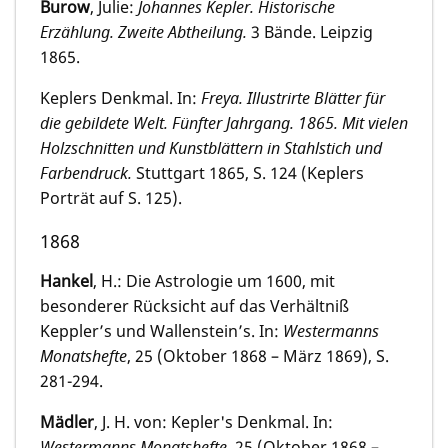
Burow
, Julie:
Johannes Kepler. Historische
Erzählung. Zweite Abtheilung.
3 Bände. Leipzig
1865.
Keplers Denkmal. In:
Freya. Illustrirte Blätter für
die gebildete Welt. Fünfter Jahrgang. 1865. Mit vielen
Holzschnitten und Kunstblättern in Stahlstich und
Farbendruck.
Stuttgart 1865, S. 124 (Keplers
Porträt auf S. 125).
1868
Hankel
, H.: Die Astrologie um 1600, mit
besonderer Rücksicht auf das Verhältniß
Keppler’s und Wallenstein’s. In:
Westermanns
Monatshefte
, 25 (Oktober 1868 – März 1869), S.
281-294.
Mädler
, J. H. von: Kepler's Denkmal. In:
Westermanns Monatshefte
, 25 (Oktober 1868 –