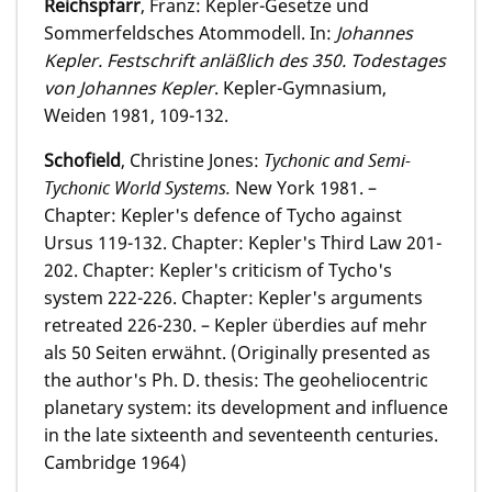
Reichspfarr
, Franz: Kepler-Gesetze und
Sommerfeldsches Atommodell. In:
Johannes
Kepler. Festschrift anläßlich des 350. Todestages
von Johannes Kepler
. Kepler-Gymnasium,
Weiden 1981, 109-132.
Schofield
, Christine Jones:
Tychonic and Semi-
Tychonic World Systems.
New York 1981. –
Chapter: Kepler's defence of Tycho against
Ursus 119-132. Chapter: Kepler's Third Law 201-
202. Chapter: Kepler's criticism of Tycho's
system 222-226. Chapter: Kepler's arguments
retreated 226-230. – Kepler überdies auf mehr
als 50 Seiten erwähnt. (Originally presented as
the author's Ph. D. thesis: The geoheliocentric
planetary system: its development and influence
in the late sixteenth and seventeenth centuries.
Cambridge 1964)