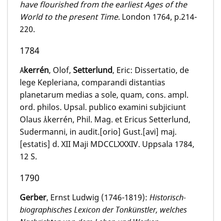
have flourished from the earliest Ages of the
World to the present Time.
London 1764, p.214-
220.
1784
kerrén
, Olof,
Setterlund
, Eric: Dissertatio, de
Å
lege Kepleriana, comparandi distantias
planetarum medias a sole, quam, cons. ampl.
ord. philos. Upsal. publico examini subjiciunt
Olaus
kerrén, Phil. Mag. et Ericus Setterlund,
Å
Sudermanni, in audit.[orio] Gust.[avi] maj.
[estatis] d. XII Maji MDCCLXXXIV. Uppsala 1784,
12 S.
1790
Gerber
, Ernst Ludwig (1746-1819):
Historisch-
biographisches Lexicon der Tonkünstler, welches