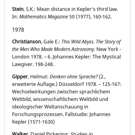
Stein
, S.K.: Mean distance in Kepler's third law.
In:
Mathematics Magazine
50 (1977), 160-162.
1978
Christianson
, Gale E.:
This Wild Abyss. The Story of
the Men Who Made Modern Astronomy.
New York -
London 1978. – 6. Johannes Kepler: The Mystical
Lawgiver. 198-248.
Gipper
, Helmut:
Denken ohne Sprache?
(2.,
erweiterte Auflage.) Düsseldorf 1978. – 125-167:
Wechselwirkungen zwischen sprachlichem
Weltbild, wissenschaftlichem Weltbild und
ideologischer Weltanschauung in
Forschungsprozessen. Fallstudie: Johannes
Kepler (1571-1630)
Walker
, Daniel Pickering:
Studies in