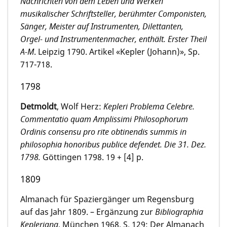
Nachrichten von dem Leben und Werken
musikalischer Schriftsteller, berühmter Componisten,
Sänger, Meister auf Instrumenten, Dilettanten,
Orgel- und Instrumentenmacher, enthält. Erster Theil
A-M
. Leipzig 1790. Artikel «Kepler (Johann)», Sp.
717-718.
1798
Detmoldt
, Wolf Herz:
Kepleri Problema Celebre.
Commentatio quam Amplissimi Philosophorum
Ordinis consensu pro rite obtinendis summis in
philosophia honoribus publice defendet.
Die 31. Dez.
1798.
Göttingen 1798. 19 + [4] p.
1809
Almanach für Spaziergänger um Regensburg
auf das Jahr 1809. – Ergänzung zur
Bibliographia
Kepleriana
, München 1968, S. 129: Der Almanach