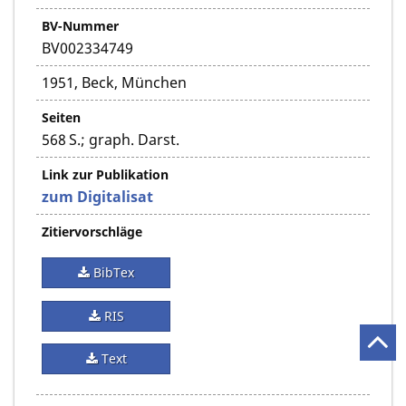
BV-Nummer
BV002334749
1951, Beck, München
Seiten
568 S.; graph. Darst.
Link zur Publikation
zum Digitalisat
Zitiervorschläge
BibTex
RIS
Text