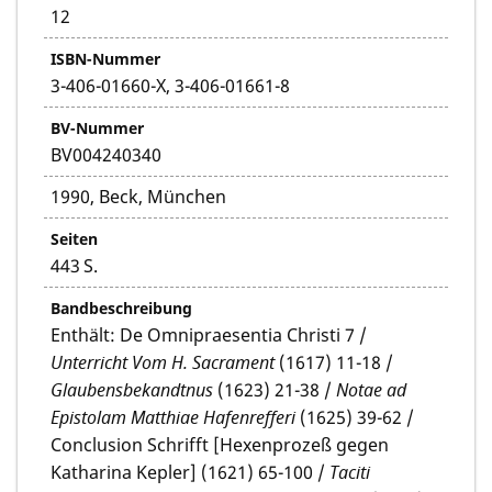
12
ISBN-Nummer
3-406-01660-X, 3-406-01661-8
BV-Nummer
BV004240340
1990, Beck, München
Seiten
443 S.
Bandbeschreibung
Enthält: De Omnipraesentia Christi 7 /
Unterricht Vom H. Sacrament
(1617) 11-18 /
Glaubensbekandtnus
(1623) 21-38 /
Notae ad
Epistolam Matthiae Hafenrefferi
(1625) 39-62 /
Conclusion Schrifft [Hexenprozeß gegen
Katharina Kepler] (1621) 65-100 /
Taciti