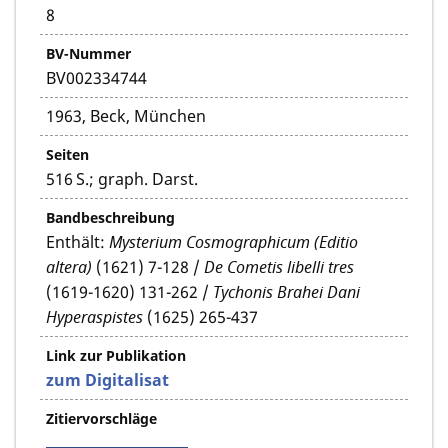
8
BV-Nummer
BV002334744
1963, Beck, München
Seiten
516 S.; graph. Darst.
Bandbeschreibung
Enthält:
Mysterium Cosmographicum (Editio
altera)
(1621) 7-128 /
De Cometis libelli tres
(1619-1620) 131-262 /
Tychonis Brahei Dani
Hyperaspistes
(1625) 265-437
Link zur Publikation
zum Digitalisat
Zitiervorschläge