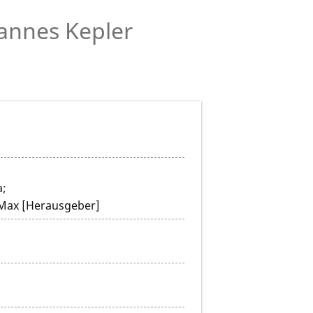
annes Kepler
a;
, Max [Herausgeber]