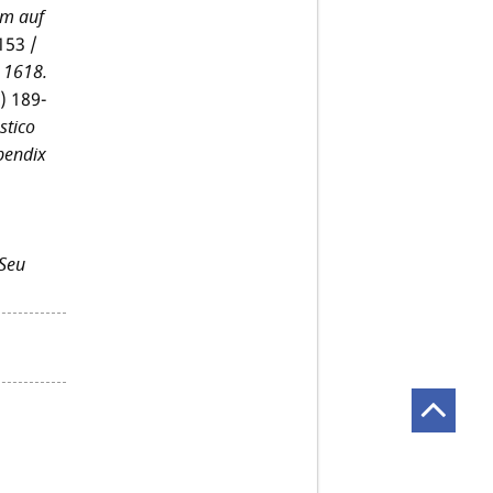
um auf
153 /
 1618.
) 189-
stico
pendix
Seu