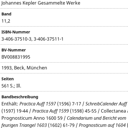
Johannes Kepler Gesammelte Werke
Band
11,2
ISBN-Nummer
3-406-37510-3, 3-406-37511-1
BV-Nummer
BV008831995
1993, Beck, München
Seiten
561 S.; Ill.
Bandbeschreibung
Enthält:
Practica Auff 1597
(1596) 7-17 /
SchreibCalender Auff
(1597) 19-44 /
Practica Auff 1599
(1598) 45-55 / Collectanea
Prognosticum Anno 1600 59 /
Calendarium und Bericht vom
feurigen Triangel 1603
(1602) 61-79 /
Prognosticum auf 1604