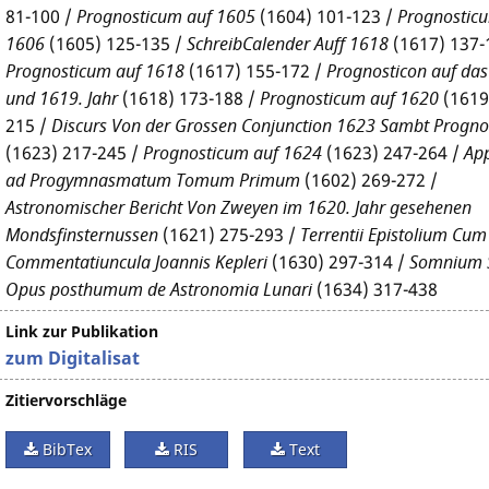
81-100 /
Prognosticum auf 1605
(1604) 101-123 /
Prognostic
1606
(1605) 125-135 /
SchreibCalender Auff 1618
(1617) 137-
Prognosticum auf 1618
(1617) 155-172 /
Prognosticon auf das
und 1619. Jahr
(1618) 173-188 /
Prognosticum auf 1620
(1619
215 /
Discurs Von der Grossen Conjunction 1623 Sambt Progno
(1623) 217-245 /
Prognosticum auf 1624
(1623) 247-264 /
Ap
ad Progymnasmatum Tomum Primum
(1602) 269-272 /
Astronomischer Bericht Von Zweyen im 1620. Jahr gesehenen
Mondsfinsternussen
(1621) 275-293 /
Terrentii Epistolium Cum
Commentatiuncula Joannis Kepleri
(1630) 297-314 /
Somnium 
Opus posthumum de Astronomia Lunari
(1634) 317-438
Link zur Publikation
zum Digitalisat
Zitiervorschläge
BibTex
RIS
Text