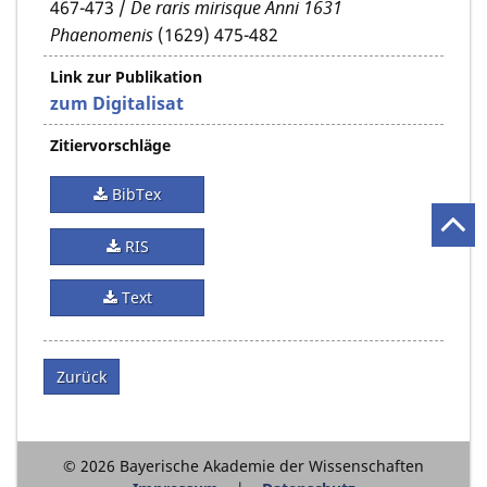
467-473 /
De raris mirisque Anni 1631
Phaenomenis
(1629) 475-482
Link zur Publikation
zum Digitalisat
Zitiervorschläge
BibTex
RIS
Text
Zurück
© 2026 Bayerische Akademie der Wissenschaften