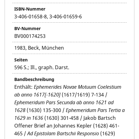
ISBN-Nummer
3-406-01658-8, 3-406-01659-6
BV-Nummer
BV000174253
1983, Beck, München
Seiten
596 S.; Ill., graph. Darst.
Bandbeschreibung
Enthält:
Ephemerides Novae Motuum Coelestium
ab anno 1617[-1620]
(1617/1619) 7-134 /
Ephemeridum Pars Secunda ab anno 1621 ad
1628
(1630) 135-300 /
Ephemeridum Pars Tertia a
1629 in 1636
(1630) 301-458 / Jakob Bartsch
Offener Brief an Johannes Kepler (1628) 461-
465 /
Ad Epistolam Bartschii Responsio
(1629)