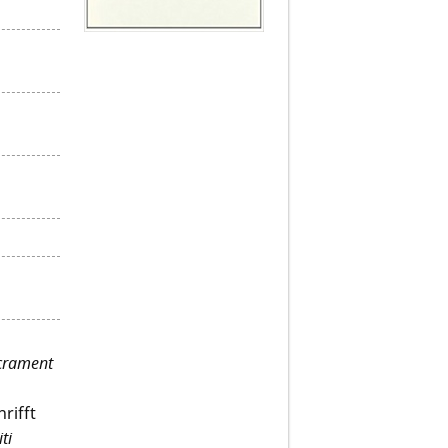
acrament
rifft
ti