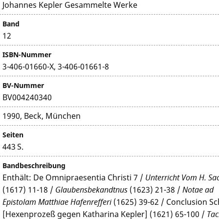
Johannes Kepler Gesammelte Werke
Band
12
ISBN-Nummer
3-406-01660-X, 3-406-01661-8
BV-Nummer
BV004240340
1990, Beck, München
Seiten
443 S.
Bandbeschreibung
Enthält: De Omnipraesentia Christi 7 /
Unterricht Vom H. S
(1617) 11-18 /
Glaubensbekandtnus
(1623) 21-38 /
Notae ad
Epistolam Matthiae Hafenrefferi
(1625) 39-62 / Conclusion Sch
[Hexenprozeß gegen Katharina Kepler] (1621) 65-100 /
Taci