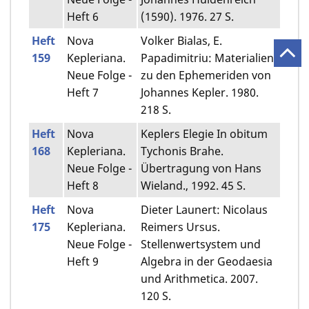
Heft 6
(1590). 1976. 27 S.
Heft
Nova
Volker Bialas, E.
159
Kepleriana.
Papadimitriu: Materialien
Neue Folge -
zu den Ephemeriden von
Heft 7
Johannes Kepler. 1980.
218 S.
Heft
Nova
Keplers Elegie In obitum
168
Kepleriana.
Tychonis Brahe.
Neue Folge -
Übertragung von Hans
Heft 8
Wieland., 1992. 45 S.
Heft
Nova
Dieter Launert: Nicolaus
175
Kepleriana.
Reimers Ursus.
Neue Folge -
Stellenwertsystem und
Heft 9
Algebra in der Geodaesia
und Arithmetica. 2007.
120 S.