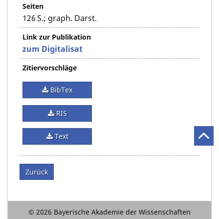
Seiten
126 S.; graph. Darst.
Link zur Publikation
zum Digitalisat
Zitiervorschläge
BibTex
RIS
Text
Zurück
© 2026 Bayerische Akademie der Wissenschaften